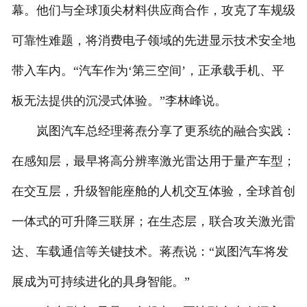
幕。他们与全球顶尖材料供应商合作，攻克了车规级
可靠性难题，将消费电子领域的先进显示技术安全地
带入车内。“汽车作为‘第三空间’，正承载手机、平
板无法提供的沉浸式体验。”李林峰说。
岚图汽车总经理蒋焘分享了更系统的融合实践：
在感知层，最早将高分辨率激光雷达用于量产车型；
在交互层，升级智能座舱的人机交互体验，全球首创
一体式的可升降三联屏；在生态层，联合攻关激光雷
达、车载通信等关键技术。蒋焘说：“岚图汽车将发
展成为可持续进化的具身智能。”