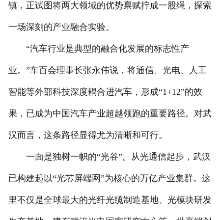
镇，正试图将两大领域的优势禀赋拧成一股绳，探索
一场深刻的产业融合实验。
“汽车行业是典型的融合化发展的标志性产
业。”车百会理事长张永伟说，将通信、光电、人工
智能等外部科技深度耦合进汽车，形成“1+12”的效
果，已成为中国汽车产业超越领跑的重要路径。对武
汉而言，这条路径显得尤为清晰和可行。
一面是独树一帜的“光谷”。从光通信起步，武汉
已构建起以“光芯屏端网”为核心的万亿产业集群。这
里不仅是全球最大的光纤光缆制造基地、光模块研发