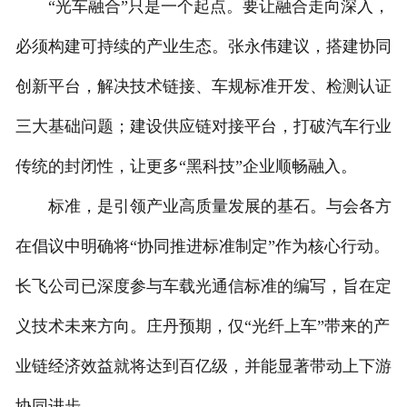
“光车融合”只是一个起点。要让融合走向深入，
必须构建可持续的产业生态。张永伟建议，搭建协同
创新平台，解决技术链接、车规标准开发、检测认证
三大基础问题；建设供应链对接平台，打破汽车行业
传统的封闭性，让更多“黑科技”企业顺畅融入。
标准，是引领产业高质量发展的基石。与会各方
在倡议中明确将“协同推进标准制定”作为核心行动。
长飞公司已深度参与车载光通信标准的编写，旨在定
义技术未来方向。庄丹预期，仅“光纤上车”带来的产
业链经济效益就将达到百亿级，并能显著带动上下游
协同进步。